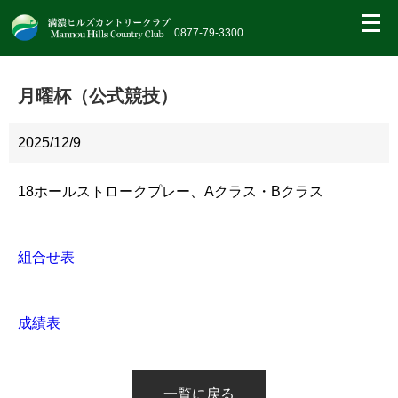
繝｡
繝
0877-79-3300
九
Η
繝
月曜杯（公式競技）
ｼ
繧
帝
幕
2025/12/9
縺
�
18ホールストロークプレー、Aクラス・Bクラス
組合せ表
成績表
一覧に戻る