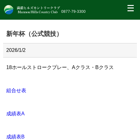
繝｡
繝
0877-79-3300
九
Η
繝
新年杯（公式競技）
ｼ
繧
帝
幕
2026/1/2
縺
�
18ホールストロークプレー、Aクラス・Bクラス
組合せ表
成績表A
成績表B