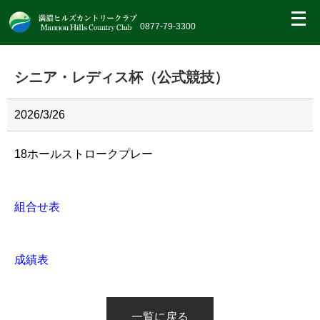
繝｡
繝
0877-79-3300
九
Η
繝
シニア・レディス杯（公式競技）
ｼ
繧
帝
幕
2026/3/26
縺
�
18ホールストロークプレー
組合せ表
成績表
一覧に戻る