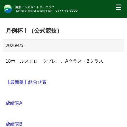
繝｡
繝
0877-79-3300
九
Η
繝
月例杯Ⅰ（公式競技）
ｼ
繧
帝
幕
2026/4/5
縺
�
18ホールストロークプレー、Aクラス・Bクラス
【最新版】組合せ表
成績表A
成績表B