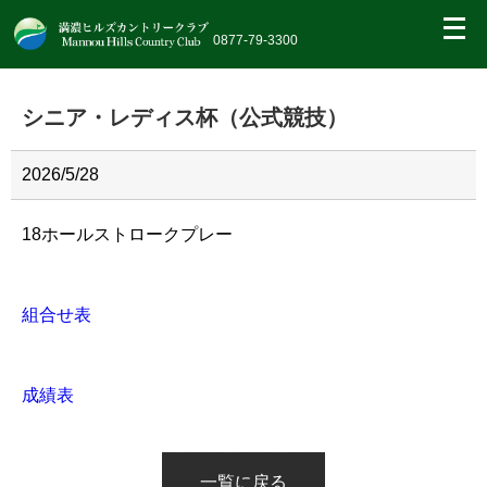
繝｡
繝
0877-79-3300
九
Η
繝
シニア・レディス杯（公式競技）
ｼ
繧
帝
幕
2026/5/28
縺
�
18ホールストロークプレー
組合せ表
成績表
一覧に戻る