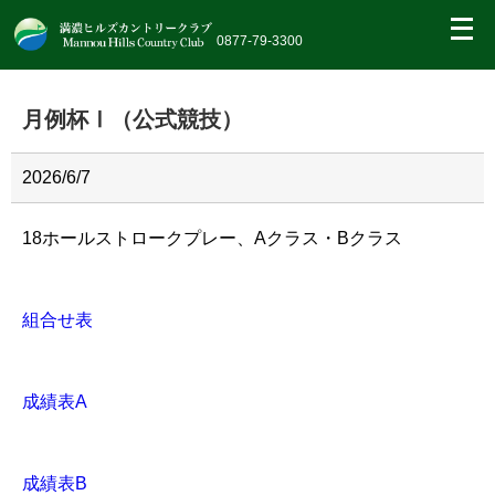
繝｡
繝
0877-79-3300
九
Η
繝
月例杯Ⅰ（公式競技）
ｼ
繧
帝
幕
2026/6/7
縺
�
18ホールストロークプレー、Aクラス・Bクラス
組合せ表
成績表A
成績表B