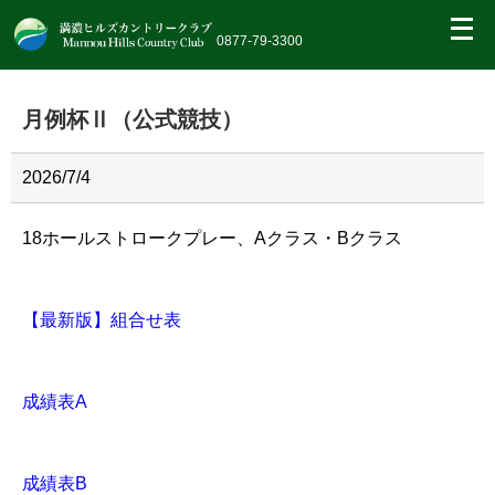
繝｡
繝
0877-79-3300
九
Η
繝
月例杯Ⅱ（公式競技）
ｼ
繧
帝
幕
2026/7/4
縺
�
18ホールストロークプレー、Aクラス・Bクラス
【最新版】組合せ表
成績表A
成績表B